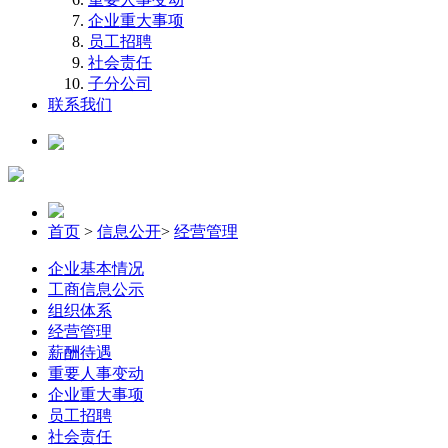
企业重大事项
员工招聘
社会责任
子分公司
联系我们
首页
>
信息公开
>
经营管理
企业基本情况
工商信息公示
组织体系
经营管理
薪酬待遇
重要人事变动
企业重大事项
员工招聘
社会责任