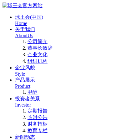
球王会(中国)
Home
关于我们
AboutUs
公司简介
董事长致辞
企业文化
组织机构
企业风貌
Style
产品展示
Product
甲醇
投资者关系
Investor
定期报告
临时公告
财务指标
教育专栏
新闻动态