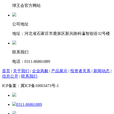
球王会官方网站
公司地址
地址：河北省石家庄市鹿泉区新兴路科瀛智创谷32号楼
联系我们
电话：0311-86861889
首页
|
关于我们
|
企业风貌
|
产品展示
|
投资者关系
|
新闻动态
|
信息公开
|
联系我们
ICP备案：
冀ICP备10003473号-1
0311-86861889