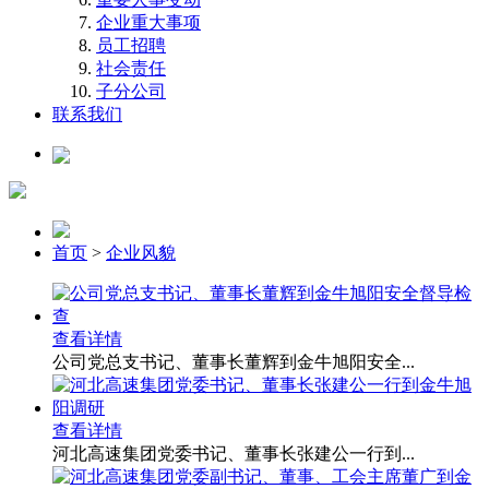
企业重大事项
员工招聘
社会责任
子分公司
联系我们
首页
>
企业风貌
查看详情
公司党总支书记、董事长董辉到金牛旭阳安全...
查看详情
河北高速集团党委书记、董事长张建公一行到...