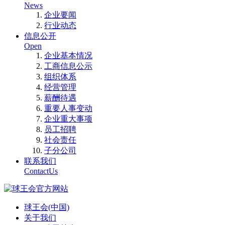
News
企业要闻
行业动态
信息公开
Open
企业基本情况
工商信息公示
组织体系
经营管理
薪酬待遇
重要人事变动
企业重大事项
员工招聘
社会责任
子分公司
联系我们
ContactUs
球王会(中国)
关于我们