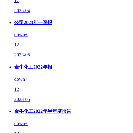
17
2025-04
公司2023年一季报
down+
12
2023-05
金牛化工2022年报
down+
12
2023-05
金牛化工2022年半年度报告
down+