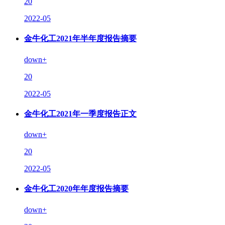
20
2022-05
金牛化工2021年半年度报告摘要
down+
20
2022-05
金牛化工2021年一季度报告正文
down+
20
2022-05
金牛化工2020年年度报告摘要
down+