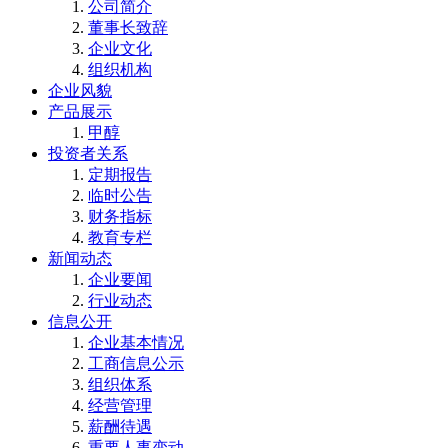
公司简介
董事长致辞
企业文化
组织机构
企业风貌
产品展示
甲醇
投资者关系
定期报告
临时公告
财务指标
教育专栏
新闻动态
企业要闻
行业动态
信息公开
企业基本情况
工商信息公示
组织体系
经营管理
薪酬待遇
重要人事变动