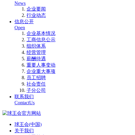
News
企业要闻
行业动态
信息公开
Open
企业基本情况
工商信息公示
组织体系
经营管理
薪酬待遇
重要人事变动
企业重大事项
员工招聘
社会责任
子分公司
联系我们
ContactUs
球王会(中国)
关于我们