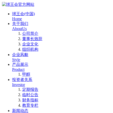
球王会(中国)
Home
关于我们
AboutUs
公司简介
董事长致辞
企业文化
组织机构
企业风貌
Style
产品展示
Product
甲醇
投资者关系
Investor
定期报告
临时公告
财务指标
教育专栏
新闻动态