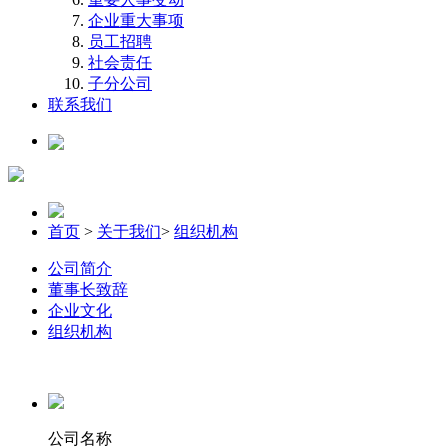
企业重大事项
员工招聘
社会责任
子分公司
联系我们
首页
>
关于我们
>
组织机构
公司简介
董事长致辞
企业文化
组织机构
公司名称