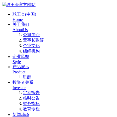
球王会(中国)
Home
关于我们
AboutUs
公司简介
董事长致辞
企业文化
组织机构
企业风貌
Style
产品展示
Product
甲醇
投资者关系
Investor
定期报告
临时公告
财务指标
教育专栏
新闻动态